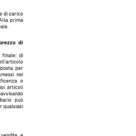
 di carico
 Alla prima
ale.
prezzo di
 finale; di
ll'articolo
posta per
smessi nei
eficenza o
i articoli
 avvisando
diario può
r qualsiasi
 vendite e