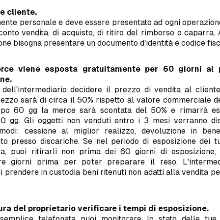
ce cliente.
mente personale e deve essere presentato ad ogni operazione
onto vendita, di acquisto, di ritiro del rimborso o caparra.
one bisogna presentare un documento d'identità e codice fisc
rce viene esposta gratuitamente per 60 giorni al 
ne.
dell'intermediario decidere il prezzo di vendita al cliente
prezzo sarà di circa il 50% rispetto al valore commerciale de
opo 60 gg la merce sarà scontata del 50% e rimarrà es
 90 gg. Gli oggetti non venduti entro i 3 mesi verranno di
modi: cessione al miglior realizzo, devoluzione in ben
to presso discariche. Se nel periodo di esposizione dei tuo
a, puoi ritirarli non prima dei 60 giorni di esposizione,
e giorni prima per poter preparare il reso. L'interme
 di prendere in custodia beni ritenuti non adatti alla vendita pe
ura del proprietario verificare i tempi di esposizione.
emplice telefonata puoi monitorare lo stato delle tue