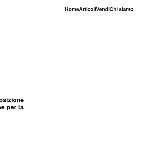
Home
Articoli
Vendi
Chi siamo
osizione
ne per la