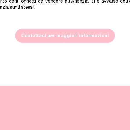
to degli oggetti da vendere all’Agenzia, si è avvalso dell
nzia sugli stessi.
Contattaci per maggiori informazioni