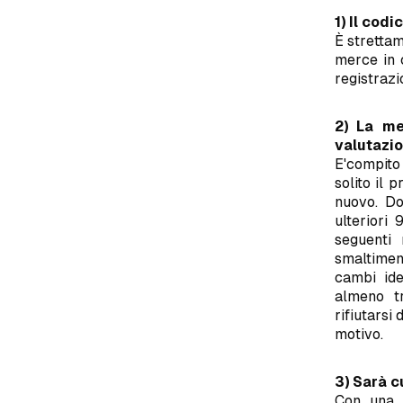
1) Il codi
È stretta
merce in c
registrazi
2) La me
valutazio
E'compito 
solito il 
nuovo. D
ulteriori
seguenti 
smaltimen
cambi ide
almeno tr
rifiutarsi
motivo.
3) Sarà c
Con una s