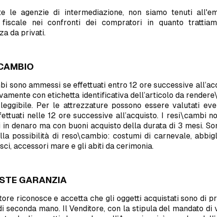
e le agenzie di intermediazione, non siamo tenuti all'em
 fiscale nei confronti dei compratori in quanto trattia
a da privati.
 CAMBIO
bi sono ammessi se effettuati entro 12 ore successive all’ac
vamente con etichetta identificativa dell’articolo da render
leggibile. Per le attrezzature possono essere valutati eve
fettuati nelle 12 ore successive all’acquisto. I resi\cambi 
i in denaro ma con buoni acquisto della durata di 3 mesi. S
lla possibilità di reso\cambio: costumi di carnevale, abbi
sci, accessori mare e gli abiti da cerimonia.
ISTE GARANZIA
ore riconosce e accetta che gli oggetti acquistati sono di 
di seconda mano. Il Venditore, con la stipula del mandato di v