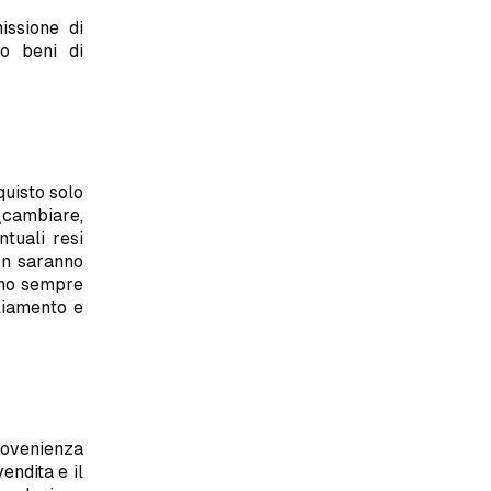
issione di
mo beni di
quisto solo
e\cambiare,
ntuali resi
non saranno
ono sempre
gliamento e
provenienza
endita e il