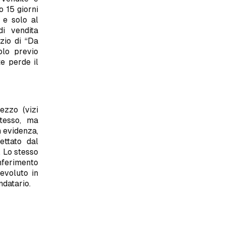
o 15 giorni
 e solo al
di vendita
izio di “Da
lo previo
e perde il
ezzo (vizi
stesso, ma
n evidenza,
ettato dal
. Lo stesso
nferimento
devoluto in
ndatario.