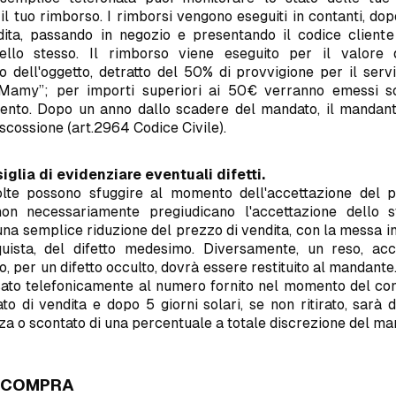
il tuo rimborso. I rimborsi vengono eseguiti in contanti, dop
dita, passando in negozio e presentando il codice cliente
dello stesso. Il rimborso viene eseguito per il valore 
 dell'oggetto, detratto del 50% di provvigione per il serv
amy”; per importi superiori ai 50€ verranno emessi so
nto. Dopo un anno dallo scadere del mandato, il mandant
 riscossione (art.2964 Codice Civile).
siglia di evidenziare eventuali difetti.
lte possono sfuggire al momento dell'accettazione del p
 non necessariamente pregiudicano l'accettazione dello 
una semplice riduzione del prezzo di vendita, con la messa i
uista, del difetto medesimo. Diversamente, un reso, acc
, per un difetto occulto, dovrà essere restituito al mandante
sato telefonicamente al numero fornito nel momento del co
o di vendita e dopo 5 giorni solari, se non ritirato, sarà 
a o scontato di una percentuale a totale discrezione del ma
I COMPRA