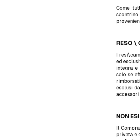
Come tutt
scontrino
provenienz
RESO \
I resi\cam
ed esclusi
integra e 
solo se ef
rimborsat
esclusi da
accessori 
NON ES
Il Comprat
privata e 