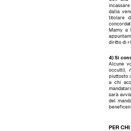
incassare 
dalla ven
titolare 
concordato
Mamy a M
appuntame
diritto di
4) Si con
Alcune vo
occulti),
piuttosto 
a chi acq
mandatario
sarà avvi
del mandat
beneficenz
PER CH